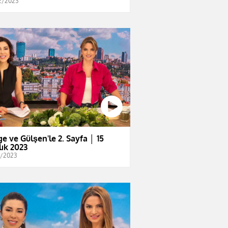
2/2023
e ve Gülşen'le 2. Sayfa │ 15
lık 2023
2/2023