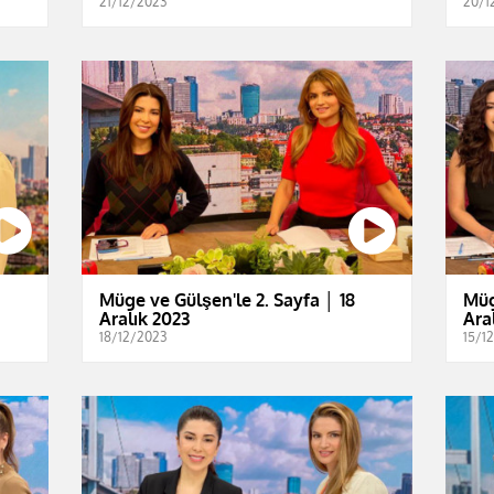
21/12/2023
20/1
Müge ve Gülşen'le 2. Sayfa │ 18
Müg
Aralık 2023
Ara
18/12/2023
15/1