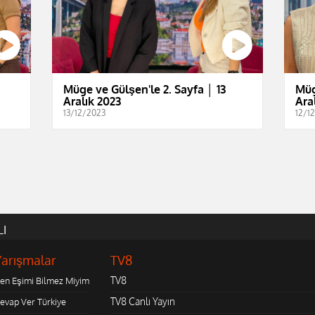
Müge ve Gülşen'le 2. Sayfa │ 13
Müg
Aralık 2023
Ara
13/12/2023
12/1
LI
Yarışmalar
TV8
TV8
en Eşimi Bilmez Miyim
TV8 Canlı Yayın
evap Ver Türkiye