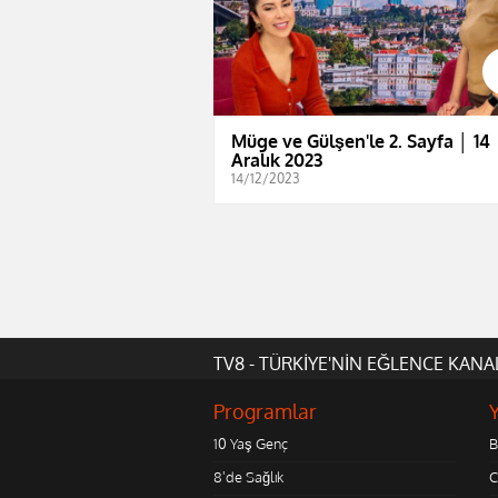
Müge ve Gülşen'le 2. Sayfa │ 14
Aralık 2023
14/12/2023
TV8 - TÜRKİYE'NİN EĞLENCE KANA
Programlar
10 Yaş Genç
B
8'de Sağlık
C