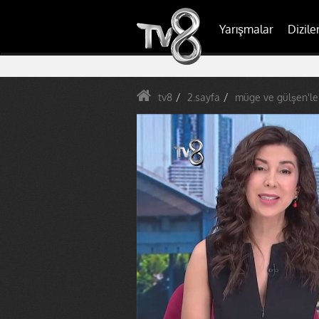
Yarışmalar
Dizile
tv8
2.sayfa
müge ve gülşen'le 