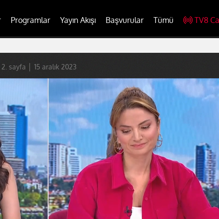
r
Programlar
Yayın Akışı
Başvurular
Tümü
TV8 Ca
2. sayfa │ 15 aralık 2023