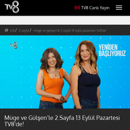
TV8 Canlı Yayın
Toggl
navig
tv8
2.sayfa
müge ve gülşen’le 2.sayfa 13 eylül pazartesi tv8'de!
Müge ve Gülşen’le 2.Sayfa 13 Eylül Pazartesi
TV8'de!