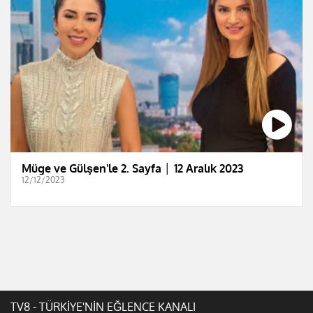
Müge ve Gülşen'le 2. Sayfa │ 12 Aralık 2023
12/12/2023
TV8 - TÜRKİYE'NİN EĞLENCE KANALI