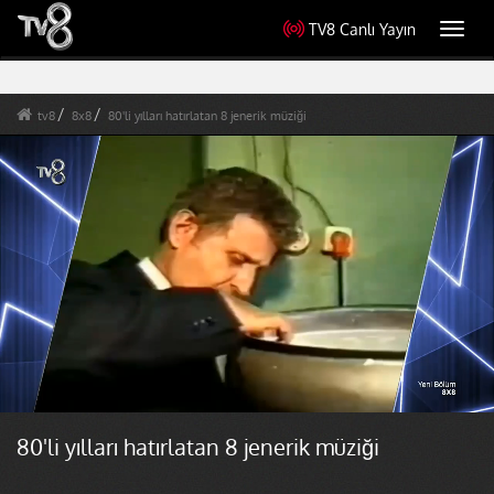
TV8 Canlı Yayın
Toggl
navig
tv8
8x8
80'li yılları hatırlatan 8 jenerik müziği
80'li yılları hatırlatan 8 jenerik müziği