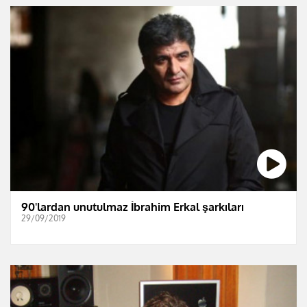
90'lardan unutulmaz İbrahim Erkal şarkıları
29/09/2019