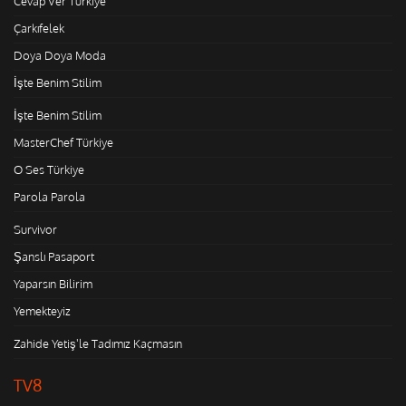
Cevap Ver Türkiye
Çarkıfelek
Doya Doya Moda
İşte Benim Stilim
İşte Benim Stilim
MasterChef Türkiye
O Ses Türkiye
Parola Parola
Survivor
Şanslı Pasaport
Yaparsın Bilirim
Yemekteyiz
Zahide Yetiş'le Tadımız Kaçmasın
TV8