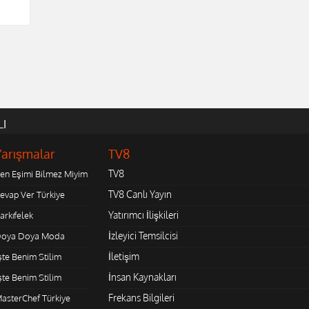
LI
Yarışmalar
TV8
TV8
en Eşimi Bilmez Miyim
TV8 Canlı Yayın
evap Ver Türkiye
Yatırımcı İlişkileri
arkıfelek
İzleyici Temsilcisi
oya Doya Moda
İletişim
şte Benim Stilim
İnsan Kaynakları
şte Benim Stilim
Frekans Bilgileri
asterChef Türkiye