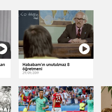
arı
Hababam'ın unutulmaz 8
öğretmeni
29/09/2019