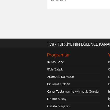
TV8 - TÜRKİYE'NİN EĞLENCE KANA
Programlar
10 Yaş Genç
B
8'de Sağlık
C
Aramızda Kalmasın
Ç
Bir Yemek Olsan
D
Caner Taslaman ile Aklımdaki Sorular
İ
Doktor Aksoy
İ
Gazete Magazin
M