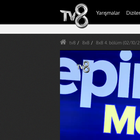
Yarışmalar
Dizile
tv8
8x8
8x8 4. bölüm (02/10/2