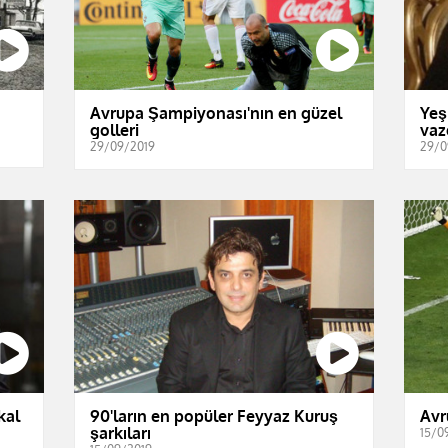
Avrupa Şampiyonası'nın en güzel
Yeş
golleri
vaz
29/09/2019
29/0
kal
90'ların en popüler Feyyaz Kuruş
Avr
şarkıları
15/0