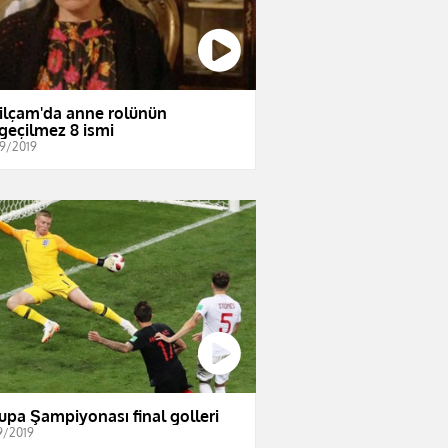
ilçam'da anne rolünün
geçilmez 8 ismi
9/2019
upa Şampiyonası final golleri
9/2019