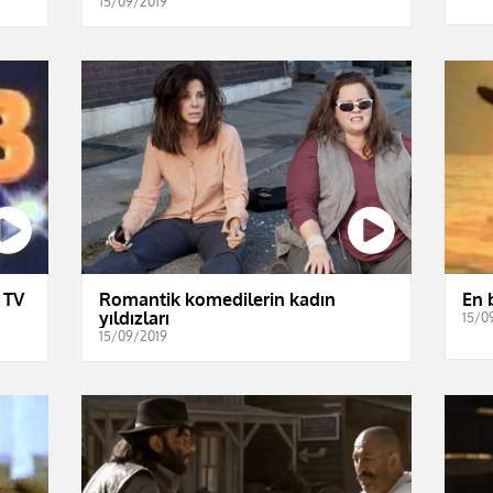
15/09/2019
 TV
Romantik komedilerin kadın
En b
yıldızları
15/0
15/09/2019