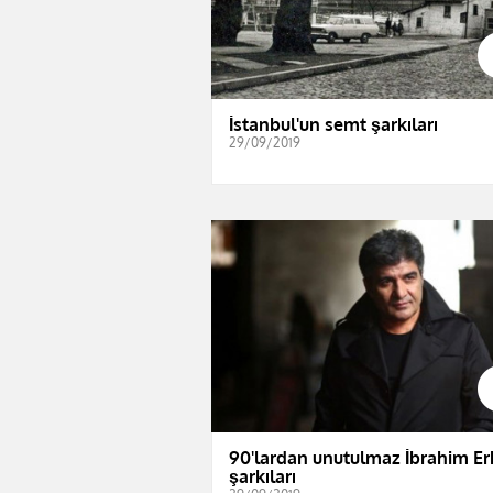
İstanbul'un semt şarkıları
29/09/2019
90'lardan unutulmaz İbrahim Er
şarkıları