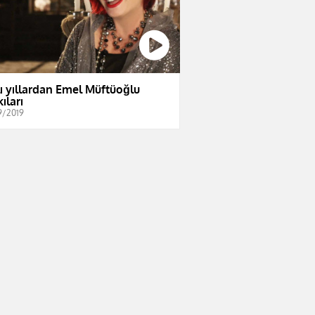
lı yıllardan Emel Müftüoğlu
ıları
9/2019