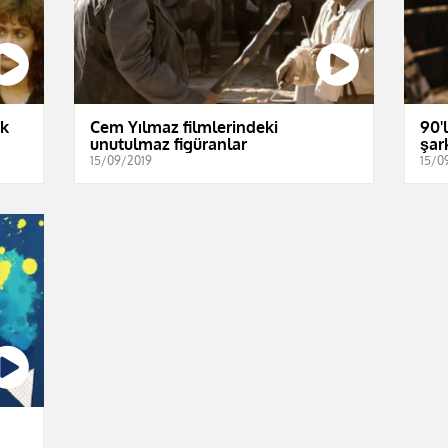
sk
Cem Yılmaz filmlerindeki
90'
unutulmaz figüranlar
şark
15/09/2019
15/0