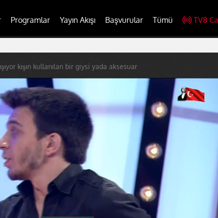
r
Programlar
Yayın Akışı
Başvurular
Tümü
TV8 Ca
ışıyor kışın kullanılan bir giysi yada aksesuar