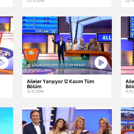
23/11/2014
22/1
Aileler Yarışıyor 12 Kasım Tüm
Ail
Bölüm
Bö
12/11/2014
11/11