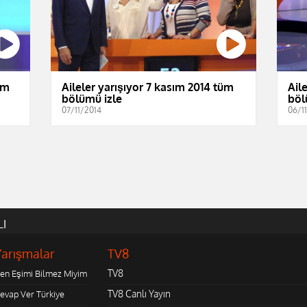
üm
Aileler yarışıyor 7 kasım 2014 tüm
Ail
bölümü izle
böl
07/11/2014
06/1
LI
Yarışmalar
TV8
TV8
en Eşimi Bilmez Miyim
TV8 Canlı Yayın
evap Ver Türkiye