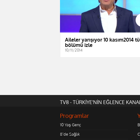
Aileler yarışıyor 10 kasım2014 t
bölümü izle
10/11/2014
TV8 - TÜRKİYE'NİN EĞLENCE KANA
Programlar
10 Yaş Genç
B
8'de Sağlık
C