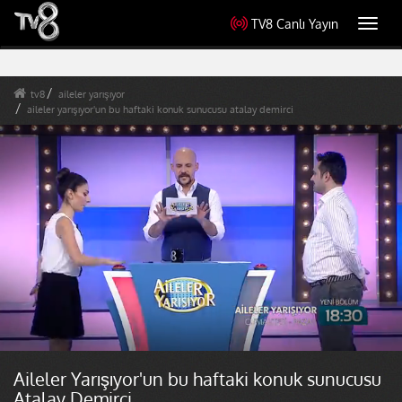
TV8 Canlı Yayın
Toggl
navig
tv8
aileler yarışıyor
aileler yarışıyor'un bu haftaki konuk sunucusu atalay demirci
Aileler Yarışıyor'un bu haftaki konuk sunucusu
Atalay Demirci