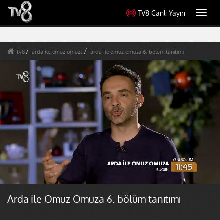
TV8 Canlı Yayın
Toggl
navig
tv8
arda ile omuz omuza
arda ile omuz omuza 6. bölüm tanıtımı
Arda ile Omuz Omuza 6. bölüm tanıtımı