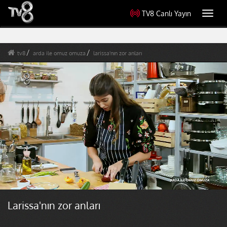
TV8 Canlı Yayın
Toggl
navig
tv8
arda ile omuz omuza
larissa'nın zor anları
Larissa'nın zor anları