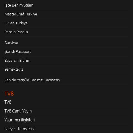
İşte Benim Stilim
MasterChef Türkiye
O Ses Türkiye
Parola Parola
Survivor
Şanslı Pasaport
Yaparsın Bilirim
Yemekteyiz
Zahide Yetiş'le Tadımız Kaçmasın
TV8
TV8
TV8 Canlı Yayın
Yatırımcı İlişkileri
İzleyici Temsilcisi