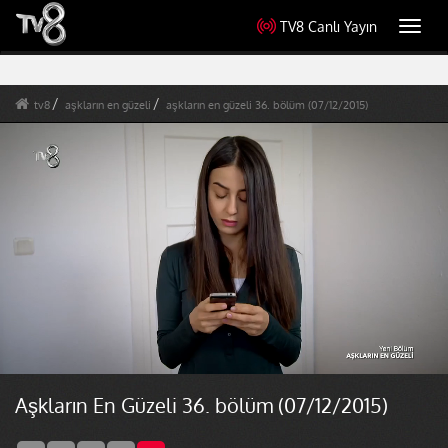
TV8 Canlı Yayın
Toggl
navig
tv8
aşkların en güzeli
aşkların en güzeli 36. bölüm (07/12/2015)
Aşkların En Güzeli 36. bölüm (07/12/2015)