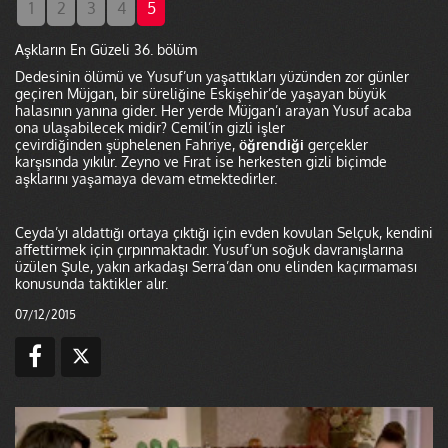
1
2
3
4
5
Aşkların En Güzeli 36. bölüm
Dedesinin ölümü ve Yusuf’un yaşattıkları yüzünden zor günler
geçiren Müjgan, bir süreliğine Eskişehir’de yaşayan büyük
halasının yanına gider. Her yerde Müjgan’ı arayan Yusuf acaba
ona ulaşabilecek midir? Cemil’in gizli işler
çevirdiğinden şüphelenen Fahriye,
öğrendiği
gerçekler
karşısında yıkılır. Zeyno ve Fırat ise herkesten gizli biçimde
aşklarını yaşamaya devam etmektedirler.
Ceyda’yı aldattığı ortaya çıktığı için evden kovulan Selçuk, kendini
affettirmek için çırpınmaktadır. Yusuf’un soğuk davranışlarına
üzülen Şule, yakın arkadaşı Serra’dan onu elinden kaçırmaması
konusunda taktikler alır.
07/12/2015