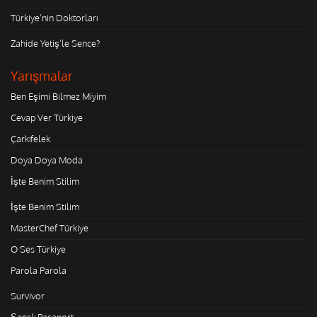
Türkiye'nin Doktorları
Zahide Yetiş'le Sence?
Yarışmalar
Ben Eşimi Bilmez Miyim
Cevap Ver Türkiye
Çarkıfelek
Doya Doya Moda
İşte Benim Stilim
İşte Benim Stilim
MasterChef Türkiye
O Ses Türkiye
Parola Parola
Survivor
Şanslı Pasaport