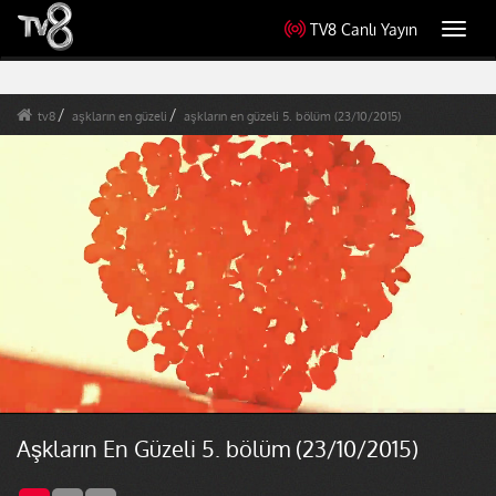
TV8 Canlı Yayın
Toggl
navig
tv8
aşkların en güzeli
aşkların en güzeli 5. bölüm (23/10/2015)
Aşkların En Güzeli 5. bölüm (23/10/2015)