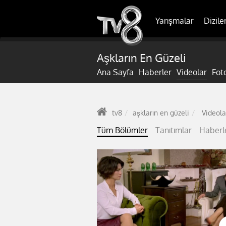
Yarışmalar
Dizile
Aşkların En Güzeli
Ana Sayfa
Haberler
Videolar
Fot
tv8
aşkların en güzeli
Videola
Tüm Bölümler
Tanıtımlar
Haberl