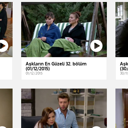
Aşkların En Güzeli 32. bölüm
Aşk
(01/12/2015)
(30/
01/12/2015
30/1