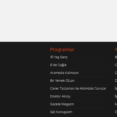
Programlar
10 Yaş Genç
B
8'de Sağlık
C
Aramızda Kalmasın
Ç
Bir Yemek Olsan
D
Caner Taslaman ile Aklımdaki Sorular
İ
Doktor Aksoy
İ
Gazete Magazin
M
Gel Konuşalım
O