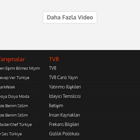
Daha Fazla Video
Yarışmalar
TV8
TV8
en Eşimi Bilmez Miyim
TV8 Canlı Yayın
evap Ver Türkiye
Yatırımcı İlişkileri
arkıfelek
İzleyici Temsilcisi
oya Doya Moda
İletişim
şte Benim Stilim
İnsan Kaynakları
şte Benim Stilim
Frekans Bilgileri
asterChef Türkiye
Gizlilik Politikası
 Ses Türkiye