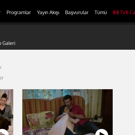
r
Programlar
Yayın Akışı
Başvurular
Tümü
TV8 Ca
o Galeri
r
er