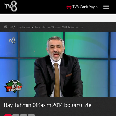
TV8 Canlı Yayın
Toggl
navig
tv8
bay tahmin
bay tahmin 01kasım 2014 bölümü izle
Bay Tahmin 01Kasım 2014 bölümü izle