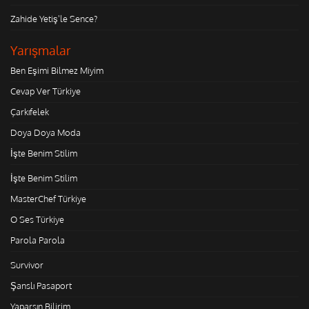
Zahide Yetiş'le Sence?
Yarışmalar
Ben Eşimi Bilmez Miyim
Cevap Ver Türkiye
Çarkıfelek
Doya Doya Moda
İşte Benim Stilim
İşte Benim Stilim
MasterChef Türkiye
O Ses Türkiye
Parola Parola
Survivor
Şanslı Pasaport
Yaparsın Bilirim