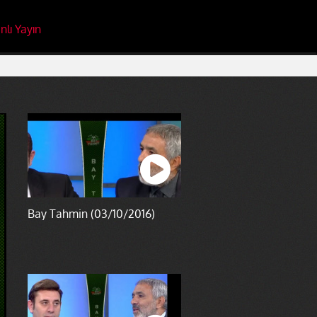
nlı Yayın
Bay Tahmin (03/10/2016)