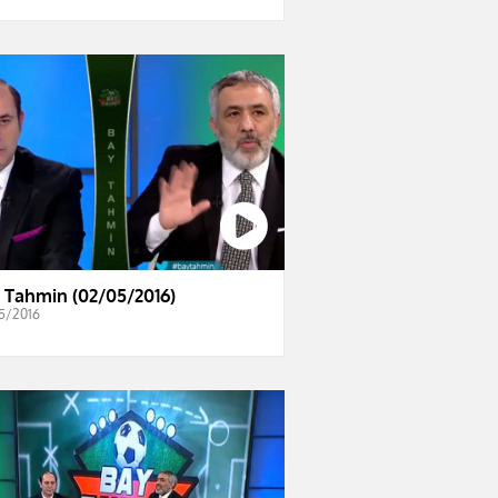
 Tahmin (02/05/2016)
5/2016