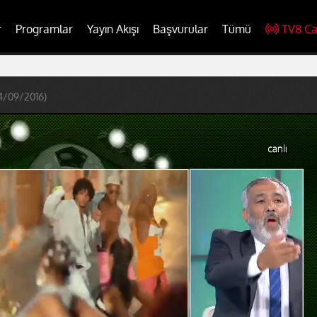
r
Programlar
Yayın Akışı
Başvurular
Tümü
TV8 Ca
4/09/2016)