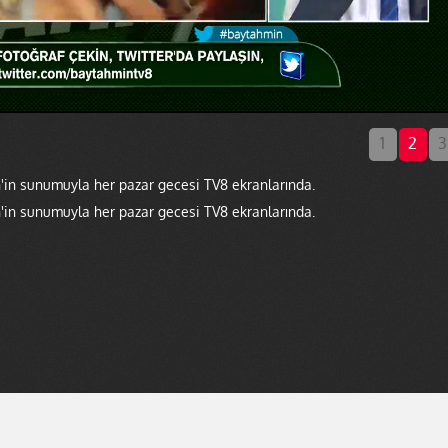
1
2
3
'in sunumuyla her pazar gecesi TV8 ekranlarında.
'in sunumuyla her pazar gecesi TV8 ekranlarında.