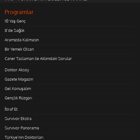
Programlar
10 Yaş Genç
8'de Sağlık
Aramızda Kalmasın
Bir Yemek Olsan
Caner Taslaman ile Aklımdaki Sorular
Doktor Aksoy
Gazete Magazin
Gel Konuşalım
Gençlik Rüzgarı
İtiraf Et
Survivor Ekstra
Survivor Panorama
Türkiye'nin Doktorları