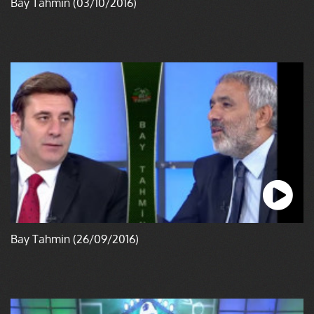
Bay Tahmin (03/10/2016)
Bay Tahmin (26/09/2016)