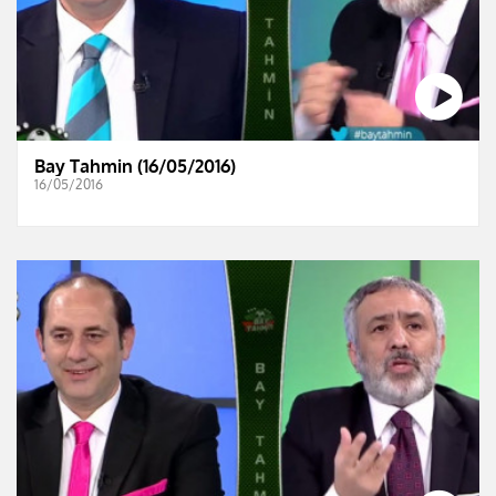
Bay Tahmin (16/05/2016)
16/05/2016