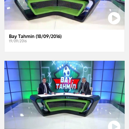
Bay Tahmin (18/09/2016)
19/09/2016