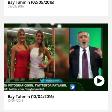
Bay Tahmin (02/05/2016)
03/05/2016
Bay Tahmin (10/04/2016)
10/04/2016