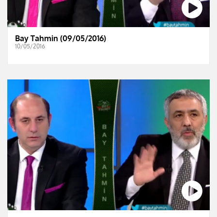
Bay Tahmin (09/05/2016)
10/05/2016