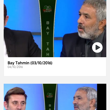
Bay Tahmin (03/10/2016)
04/10/2016