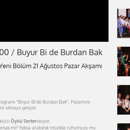
.00 / Buyur Bi de Burdan Bak
 Yeni Bölüm 21 Ağustos Pazar Akşamı
ogramı "Buyur Bi'de Burdan Bak", Pazartesi
e olmaya geliyor.
ükücü
Öykü Serter
oluyor.
pmalı mı? Yoksa arabesk müzikle ruhumuzu mu