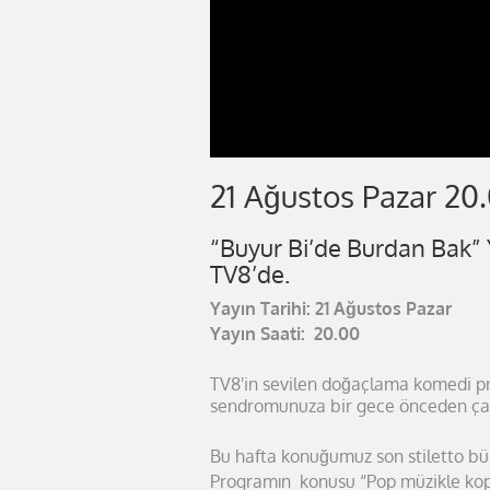
21 Ağustos Pazar 20
“Buyur Bi’de Burdan Bak”
TV8’de.
Yayın Tarihi: 21 Ağustos Pazar
Yayın Saati: 20.00
TV8'in sevilen doğaçlama komedi pr
sendromunuza bir gece önceden çar
Bu hafta konuğumuz son stiletto b
Programın konusu “Pop müzikle ko