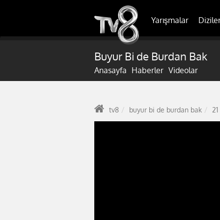
Yarışmalar
Dizile
Buyur Bi de Burdan Bak
Anasayfa
Haberler
Videolar
tv8
buyur bi de burdan bak
21