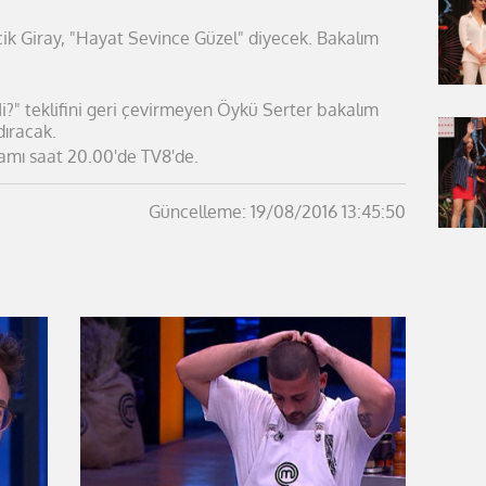
ik Giray, "Hayat Sevince Güzel" diyecek. Bakalım
Mi?" teklifini geri çevirmeyen Öykü Serter bakalım
dıracak.
amı saat 20.00'de TV8'de.
Güncelleme: 19/08/2016 13:45:50