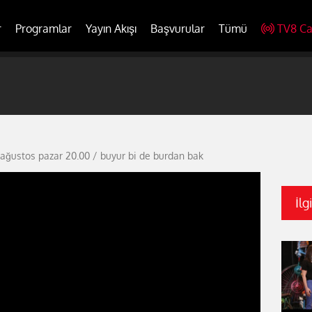
r
Programlar
Yayın Akışı
Başvurular
Tümü
TV8 Ca
 ağustos pazar 20.00 / buyur bi de burdan bak
İlg