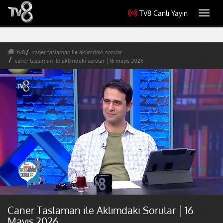
TV8 Canlı Yayın
Toggl
navig
tv8
caner taslaman ile aklımdaki sorular
caner taslaman ile aklımdaki sorular │16 mayıs 2026
Caner Taslaman ile Aklımdaki Sorular │16
Mayıs 2026