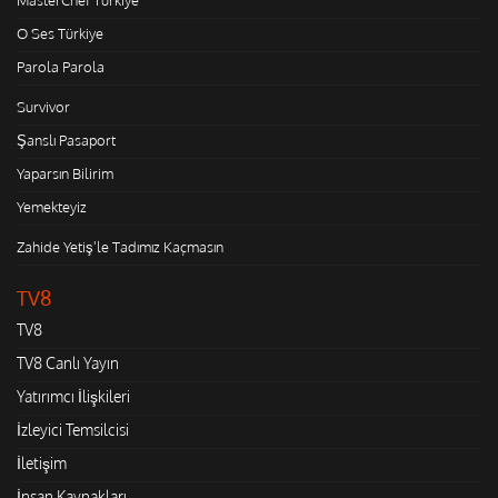
MasterChef Türkiye
O Ses Türkiye
Parola Parola
Survivor
Şanslı Pasaport
Yaparsın Bilirim
Yemekteyiz
Zahide Yetiş'le Tadımız Kaçmasın
TV8
TV8
TV8 Canlı Yayın
Yatırımcı İlişkileri
İzleyici Temsilcisi
İletişim
İnsan Kaynakları