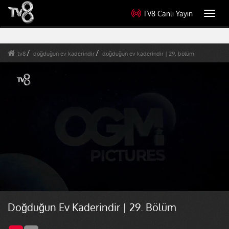
TV8 Canlı Yayın
Toggl
navig
tv8
doğduğun ev kaderindir
doğduğun ev kaderindir | 29. bölüm
Doğduğun Ev Kaderindir | 29. Bölüm