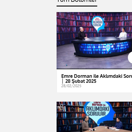
Emre Dorman ile Aklımdaki Sor
│ 28 Şubat 2025
28/02/2025