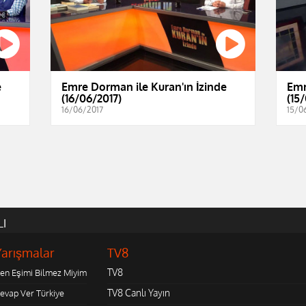
e
Emre Dorman ile Kuran'ın İzinde
Emr
(16/06/2017)
(15
16/06/2017
15/0
LI
Yarışmalar
TV8
TV8
en Eşimi Bilmez Miyim
TV8 Canlı Yayın
evap Ver Türkiye