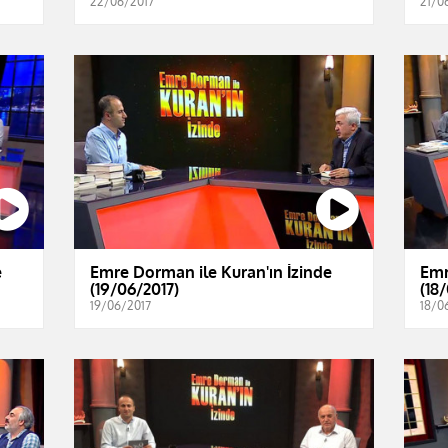
22/06/2017
21/0
e
Emre Dorman ile Kuran'ın İzinde
Emr
(19/06/2017)
(18
19/06/2017
18/0