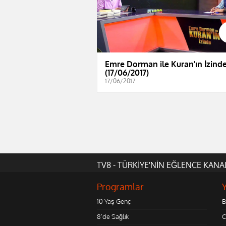
Emre Dorman ile Kuran'ın İzind
(17/06/2017)
17/06/2017
TV8 - TÜRKİYE'NİN EĞLENCE KANA
Programlar
10 Yaş Genç
B
8'de Sağlık
C