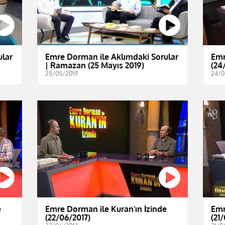
ular
Emre Dorman ile Aklımdaki Sorular
Emr
| Ramazan (25 Mayıs 2019)
(24
25/05/2019
24/0
e
Emre Dorman ile Kuran'ın İzinde
Emr
(22/06/2017)
(21