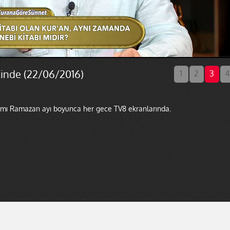
zinde (22/06/2016)
1
2
3
4
amı Ramazan ayı boyunca her gece TV8 ekranlarında.