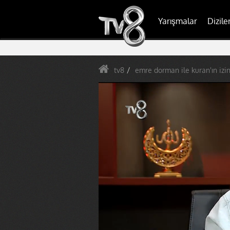
Yarışmalar
Dizile
tv8
emre dorman ile kuran'ın izi