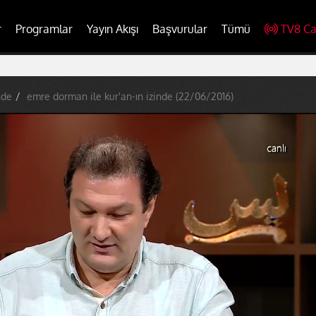
r
Programlar
Yayın Akışı
Başvurular
Tümü
TV8 Ca
nde
emre dorman ile kur'an-ın izinde (22/06/2016)