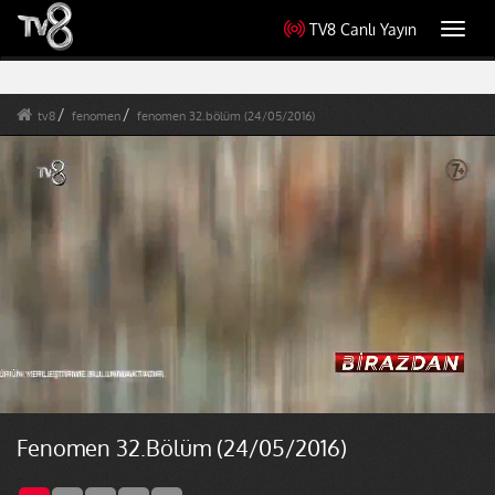
TV8 Canlı Yayın
Toggl
navig
tv8
fenomen
fenomen 32.bölüm (24/05/2016)
Fenomen 32.Bölüm (24/05/2016)