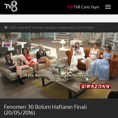
TV8 Canlı Yayın
Toggl
navig
tv8
fenomen
fenomen 30.bölüm haftanın finali (20/05/2016)
Fenomen 30.Bölüm Haftanın Finali
(20/05/2016)