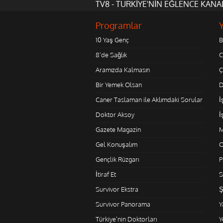
TV8 - TÜRKİYE'NİN EĞLENCE KANA
Programlar
10 Yaş Genç
B
8'de Sağlık
C
Aramızda Kalmasın
Ç
Bir Yemek Olsan
D
Caner Taslaman ile Aklımdaki Sorular
İ
Doktor Aksoy
İ
Gazete Magazin
M
Gel Konuşalım
O
Gençlik Rüzgarı
P
İtiraf Et
S
Survivor Ekstra
Ş
Survivor Panorama
Y
Türkiye'nin Doktorları
Y