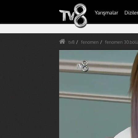
Yarışmalar
Dizile
tv8
fenomen
fenomen 30.bölüm