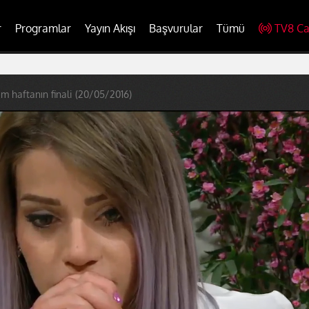
r
Programlar
Yayın Akışı
Başvurular
Tümü
TV8 Ca
 haftanın finali (20/05/2016)