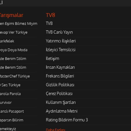
LI
Yarışmalar
TV8
TV8
en Eşimi Bilmez Miyim
TV8 Canlı Yayın
evap Ver Türkiye
Yatırımcı İlişkileri
arkıfelek
İzleyici Temsilcisi
oya Doya Moda
İletişim
şte Benim Stilim
İnsan Kaynakları
şte Benim Stilim
Frekans Bilgileri
asterChef Türkiye
Gizlilik Politikası
 Ses Türkiye
Çerez Politikası
arola Parola
Kullanım Şartları
urvivor
Aydınlatma Metni
anslı Pasaport
Rating Bildirim Formu 3
aparsın Bilirim
emekteyiz
Daha Fazlası