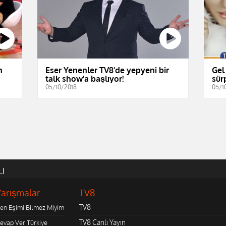
n
Eser Yenenler TV8'de yepyeni bir
Gel
talk show'a başlıyor!
sürp
05/10/2018
05/1
LI
Yarışmalar
TV8
TV8
en Eşimi Bilmez Miyim
TV8 Canlı Yayın
evap Ver Türkiye