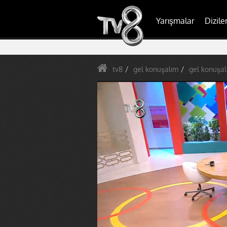
Yarışmalar
Dizile
tv8
gel konuşalım
gel konuşal