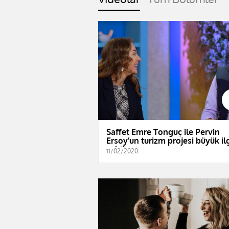
Saffet Emre Tonguç ile Pervin
Ersoy'un turizm projesi büyük il
çekti
11/02/2020