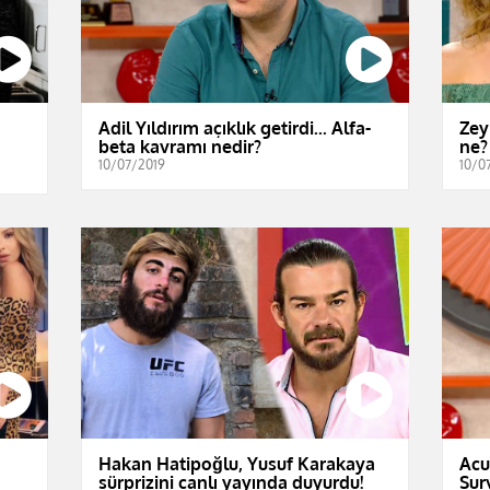
Adil Yıldırım açıklık getirdi... Alfa-
Zey
beta kavramı nedir?
ne?
10/07/2019
10/0
Hakan Hatipoğlu, Yusuf Karakaya
Acu
sürprizini canlı yayında duyurdu!
Sur