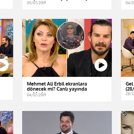
05/07/2019
04/0
Mehmet Ali Erbil ekranlara
Gel
dönecek mi? Canlı yayında
(28
açıkladı...
28/1
04/07/2019