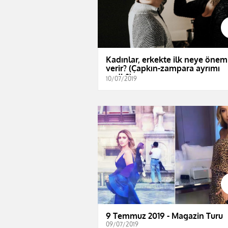
Kadınlar, erkekte ilk neye önem
verir? (Çapkın-zampara ayrımı
nedir?)
10/07/2019
9 Temmuz 2019 - Magazin Turu
09/07/2019