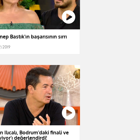
nep Bastık'ın başarısının sırrı
7/2019
n Ilıcalı, Bodrum'daki finali ve
vivor'ı değerlendirdi!