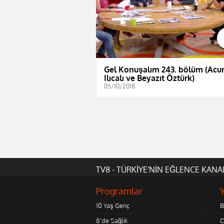
Gel Konuşalım 243. bölüm (Acu
Ilıcalı ve Beyazıt Öztürk)
05/10/2018
TV8 - TÜRKİYE'NİN EĞLENCE KANA
Programlar
10 Yaş Genç
B
8'de Sağlık
C