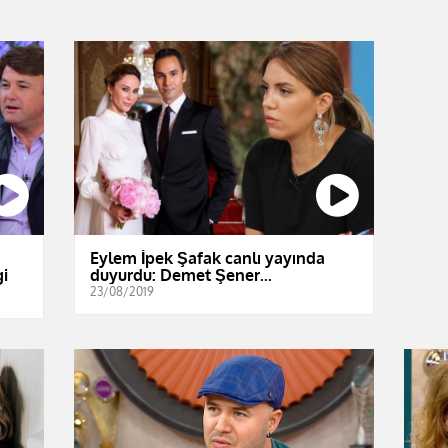
Eylem İpek Şafak canlı yayında
gi
duyurdu: Demet Şener...
23/08/2019