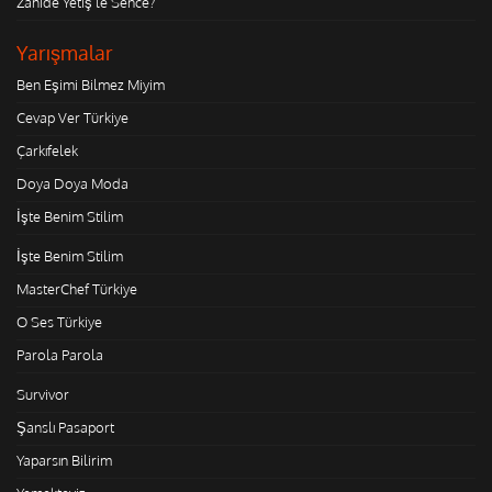
Zahide Yetiş'le Sence?
Yarışmalar
Ben Eşimi Bilmez Miyim
Cevap Ver Türkiye
Çarkıfelek
Doya Doya Moda
İşte Benim Stilim
İşte Benim Stilim
MasterChef Türkiye
O Ses Türkiye
Parola Parola
Survivor
Şanslı Pasaport
Yaparsın Bilirim