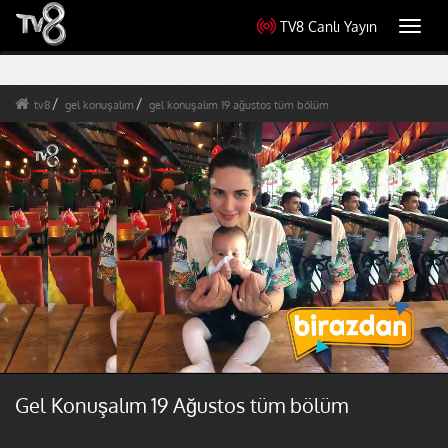
TV8 Canlı Yayın
Toggl
navig
tv8
gel konuşalım
gel konuşalım 19 ağustos tüm bölüm
Gel Konuşalım 19 Ağustos tüm bölüm