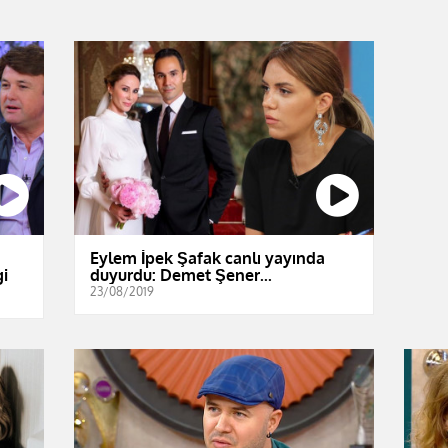
Eylem İpek Şafak canlı yayında
gi
duyurdu: Demet Şener...
23/08/2019