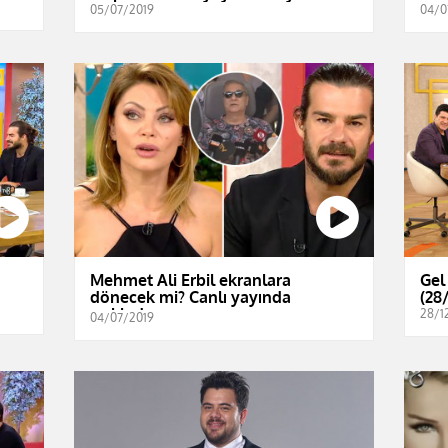
05/07/2019
04/0
Mehmet Ali Erbil ekranlara
Gel
dönecek mi? Canlı yayında
(28
açıkladı...
28/1
04/07/2019