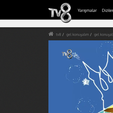
Yarışmalar
Dizile
tv8
gel konuşalım
gel konuşal