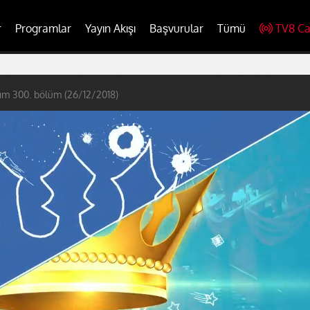
r
Programlar
Yayın Akışı
Başvurular
Tümü
TV8 Ca
ım 300. bölüm (26/12/2018)