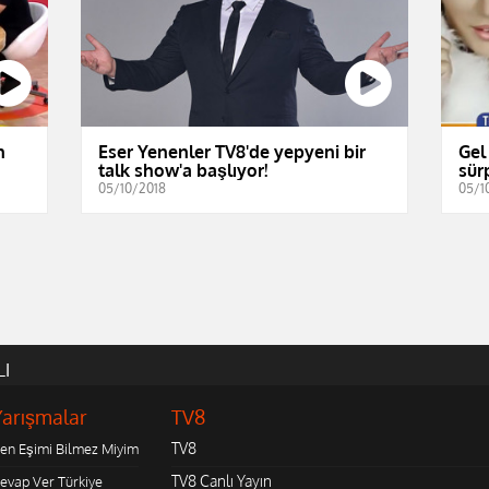
n
Eser Yenenler TV8'de yepyeni bir
Gel
talk show'a başlıyor!
sürp
05/10/2018
05/1
LI
Yarışmalar
TV8
TV8
en Eşimi Bilmez Miyim
TV8 Canlı Yayın
evap Ver Türkiye