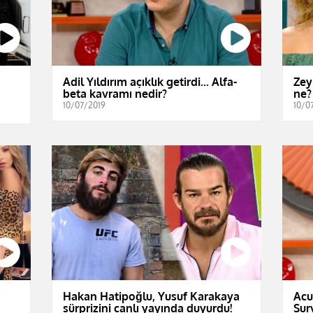
Adil Yıldırım açıklık getirdi... Alfa-
Zey
beta kavramı nedir?
ne?
10/07/2019
10/0
Hakan Hatipoğlu, Yusuf Karakaya
Acu
sürprizini canlı yayında duyurdu!
Sur