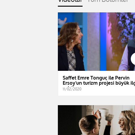
Saffet Emre Tonguç ile Pervin
Ersoy'un turizm projesi büyük il
çekti
11/02/2020