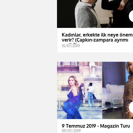
Kadınlar, erkekte ilk neye önem
verir? (Çapkın-zampara ayrımı
nedir?)
10/07/2019
9 Temmuz 2019 - Magazin Turu
09/07/2019