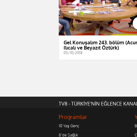
Gel Konuşalım 243. bölüm (Acu
Ilıcalı ve Beyazıt Öztürk)
05/10/2018
TV8 - TÜRKİYE'NİN EĞLENCE KANA
Programlar
10 Yaş Genç
B
8'de Sağlık
C