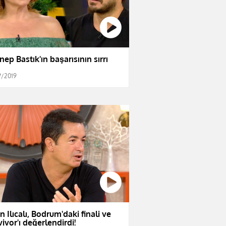
nep Bastık'ın başarısının sırrı
7/2019
n Ilıcalı, Bodrum'daki finali ve
vivor'ı değerlendirdi!