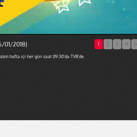
5/01/2018)
1
2
3
4
5
lım hafta içi her gün saat 09.30'da TV8'de.