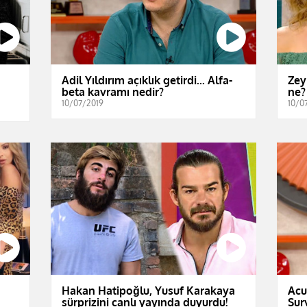
Adil Yıldırım açıklık getirdi... Alfa-
Zey
beta kavramı nedir?
ne?
10/07/2019
10/0
Hakan Hatipoğlu, Yusuf Karakaya
Acu
sürprizini canlı yayında duyurdu!
Sur