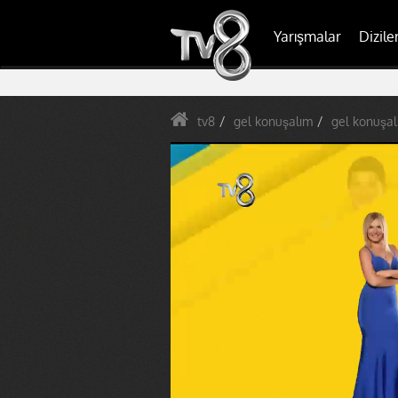
Yarışmalar
Dizile
tv8
gel konuşalım
gel konuşal