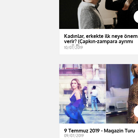
Kadınlar, erkekte ilk neye önem
verir? (Çapkın-zampara ayrımı
nedir?)
10/07/2019
9 Temmuz 2019 - Magazin Turu
09/07/2019