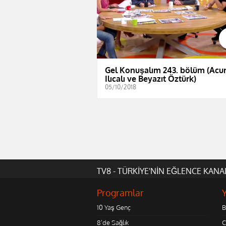
Gel Konuşalım 243. bölüm (Acu
Ilıcalı ve Beyazıt Öztürk)
05/10/2018
TV8 - TÜRKİYE'NİN EĞLENCE KANA
Programlar
10 Yaş Genç
B
8'de Sağlık
C