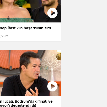
nep Bastık'ın başarısının sırrı
7/2019
n Ilıcalı, Bodrum'daki finali ve
vivor'ı değerlendirdi!