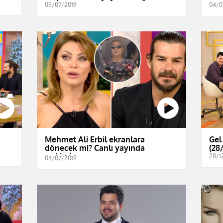
05/07/2019
04/0
Mehmet Ali Erbil ekranlara
Gel
dönecek mi? Canlı yayında
(28
açıkladı...
28/1
04/07/2019