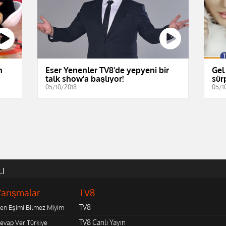
n
Eser Yenenler TV8'de yepyeni bir
Gel
talk show'a başlıyor!
sürp
05/10/2018
05/1
LI
Yarışmalar
TV8
TV8
en Eşimi Bilmez Miyim
TV8 Canlı Yayın
evap Ver Türkiye