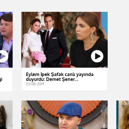
Eylem İpek Şafak canlı yayında
gi
duyurdu: Demet Şener...
23/08/2019