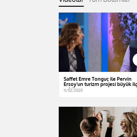
Saffet Emre Tonguç ile Pervin
Ersoy'un turizm projesi büyük il
çekti
11/02/2020