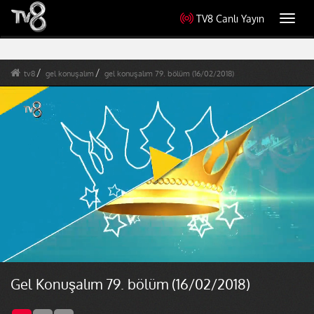
TV8 Canlı Yayın
Toggl
navig
tv8
gel konuşalım
gel konuşalım 79. bölüm (16/02/2018)
Gel Konuşalım 79. bölüm (16/02/2018)