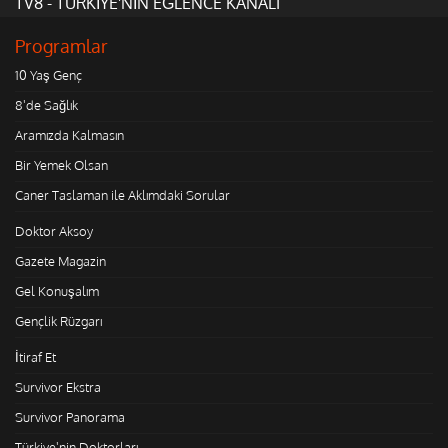
TV8 - TÜRKİYE'NİN EĞLENCE KANALI
Programlar
10 Yaş Genç
8'de Sağlık
Aramızda Kalmasın
Bir Yemek Olsan
Caner Taslaman ile Aklımdaki Sorular
Doktor Aksoy
Gazete Magazin
Gel Konuşalım
Gençlik Rüzgarı
İtiraf Et
Survivor Ekstra
Survivor Panorama
Türkiye'nin Doktorları