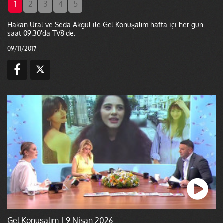
1
2
3
4
5
Hakan Ural ve Seda Akgül ile Gel Konuşalım hafta içi her gün
saat 09.30'da TV8'de.
09/11/2017
Gel Konuşalım | 9 Nisan 2026