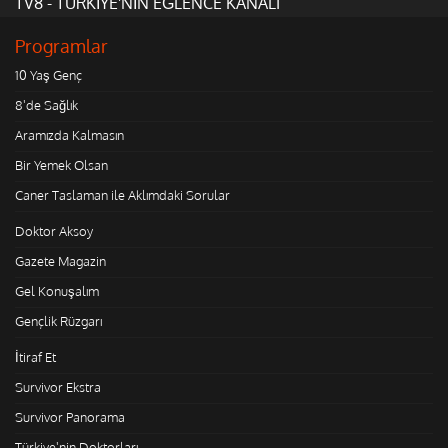
TV8 - TÜRKİYE'NİN EĞLENCE KANALI
Programlar
10 Yaş Genç
8'de Sağlık
Aramızda Kalmasın
Bir Yemek Olsan
Caner Taslaman ile Aklımdaki Sorular
Doktor Aksoy
Gazete Magazin
Gel Konuşalım
Gençlik Rüzgarı
İtiraf Et
Survivor Ekstra
Survivor Panorama
Türkiye'nin Doktorları