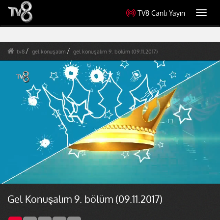
TV8 Canlı Yayın
Toggl
navig
tv8
gel konuşalım
gel konuşalım 9. bölüm (09.11.2017)
Gel Konuşalım 9. bölüm (09.11.2017)