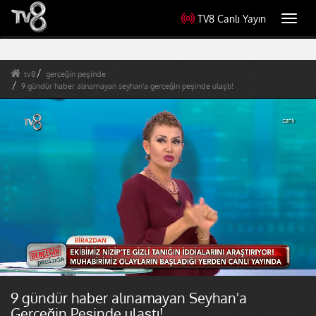
TV8 Canlı Yayın
Toggl
navig
tv8
gerçeğin peşinde
9 gündür haber alınamayan seyhan'a gerçeğin peşinde ulaştı!
9 gündür haber alınamayan Seyhan'a
Gerçeğin Peşinde ulaştı!