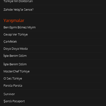
Türkiye'nin Doktorları
Zahide Yetiş'le Sence?
Yarışmalar
Ben Eşimi Bilmez Miyim
Cevap Ver Türkiye
Çarkıfelek
Doya Doya Moda
İşte Benim Stilim
İşte Benim Stilim
MasterChef Türkiye
O Ses Türkiye
Parola Parola
Survivor
Şanslı Pasaport