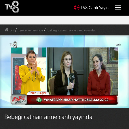
TV8 Canlı Yayın
Toggl
navig
tv8
gerçeğin peşinde
bebeği çalınan anne canlı yayında
Bebeği çalınan anne canlı yayında