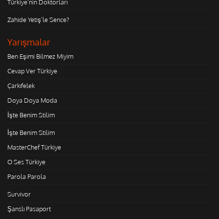
Türkiye'nin Doktorları
Zahide Yetiş'le Sence?
Yarışmalar
Ben Eşimi Bilmez Miyim
Cevap Ver Türkiye
Çarkıfelek
Doya Doya Moda
İşte Benim Stilim
İşte Benim Stilim
MasterChef Türkiye
O Ses Türkiye
Parola Parola
Survivor
Şanslı Pasaport