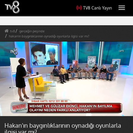
TV8 Canlı Yayın
Toggl
navig
tv8
gerçeğin peşinde
hakan'ın baygınlıklarının oynadığı oyunlarla ilgisi var mı?
Hakan'ın baygınlıklarının oynadığı oyunlarla
ilgisi var mı?