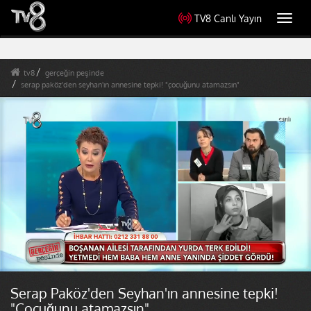
TV8 Canlı Yayın
Toggl
navig
tv8
gerçeğin peşinde
serap paköz'den seyhan'ın annesine tepki! "çocuğunu atamazsın"
Serap Paköz'den Seyhan'ın annesine tepki!
"Çocuğunu atamazsın"