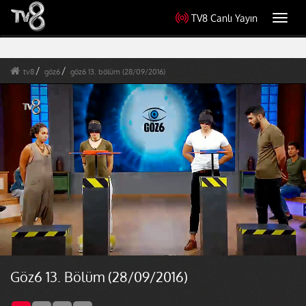
TV8 Canlı Yayın
Toggl
navig
tv8
göz6
göz6 13. bölüm (28/09/2016)
Göz6 13. Bölüm (28/09/2016)