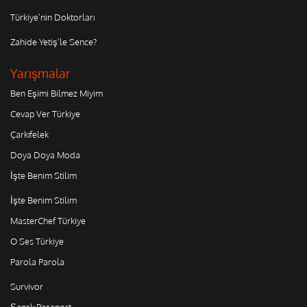
Türkiye'nin Doktorları
Zahide Yetiş'le Sence?
Yarışmalar
Ben Eşimi Bilmez Miyim
Cevap Ver Türkiye
Çarkıfelek
Doya Doya Moda
İşte Benim Stilim
İşte Benim Stilim
MasterChef Türkiye
O Ses Türkiye
Parola Parola
Survivor
Şanslı Pasaport