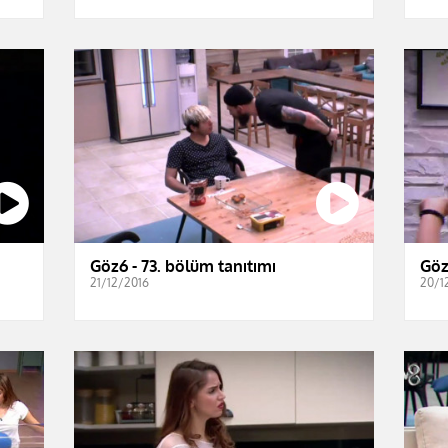
Göz6 - 73. bölüm tanıtımı
Göz
21/12/2016
20/1