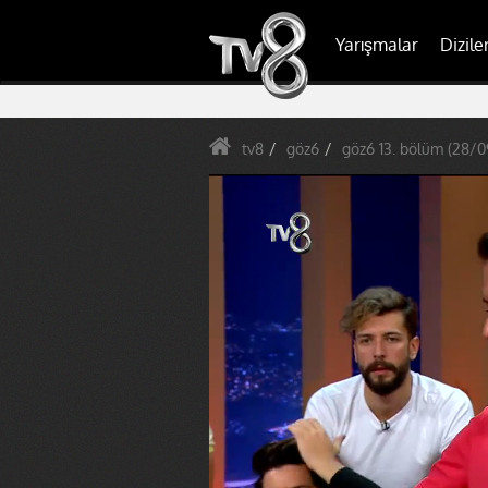
Yarışmalar
Dizile
tv8
göz6
göz6 13. bölüm (28/0