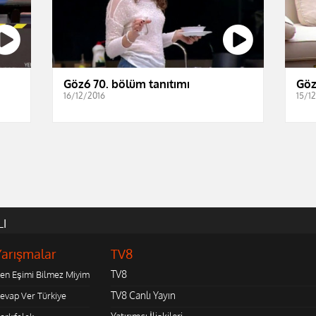
Göz6 70. bölüm tanıtımı
Göz
16/12/2016
15/1
LI
Yarışmalar
TV8
TV8
en Eşimi Bilmez Miyim
TV8 Canlı Yayın
evap Ver Türkiye