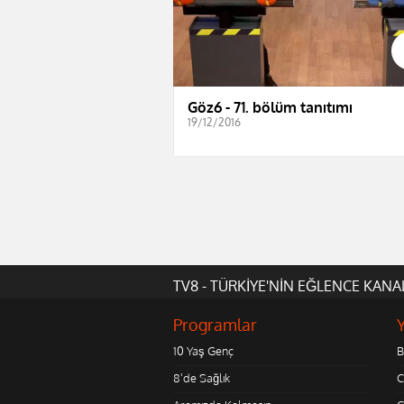
Göz6 - 71. bölüm tanıtımı
19/12/2016
TV8 - TÜRKİYE'NİN EĞLENCE KANA
Programlar
10 Yaş Genç
B
8'de Sağlık
C