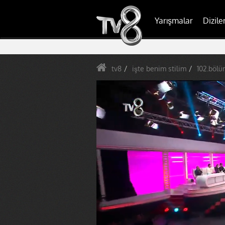
Yarışmalar
Dizile
tv8
işte benim stilim
102.bölü