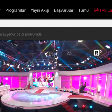
r
Programlar
Yayın Akışı
Başvurular
Tümü
TV8 Ca
m ayşenur balcı podyumda