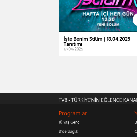
İşte Benim Stilim | 18.04.2025
Tanıtımı
17/04/2025
TV8 - TÜRKİYE'NİN EĞLENCE KANA
Programlar
10 Yaş Genç
B
8'de Sağlık
C