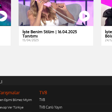
İşte Benim Stilim | 16.04.2025
İşt
Tanıtımı
Böl
15/04/2025
24/1
LI
Yarışmalar
TV8
TV8
en Eşimi Bilmez Miyim
TV8 Canlı Yayın
evap Ver Türkiye