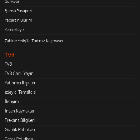
Survivor
Şanslı Pasaport
Yaparsın Bilirim
Yemekteyiz
Zahide Yetiş'le Tadımız Kaçmasın
TV8
TV8
TV8 Canlı Yayın
Yatırımcı İlişkileri
İzleyici Temsilcisi
İletişim
İnsan Kaynakları
Frekans Bilgileri
Gizlilik Politikası
Çerez Politikası