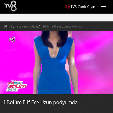
TV8 Canlı Yayın
Toggl
navig
tv8
işte benim stilim
1.bölüm elif ece uzun podyumda
1.Bölüm Elif Ece Uzun podyumda