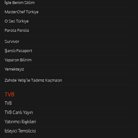
İşte Benim Stilim
MasterChef Türkiye
O Ses Türkiye
Parola Parola
Survivor
Şanslı Pasaport
Yaparsın Bilirim
Yemekteyiz
Zahide Yetiş'le Tadımız Kaçmasın
TV8
TV8
TV8 Canlı Yayın
Yatırımcı İlişkileri
İzleyici Temsilcisi