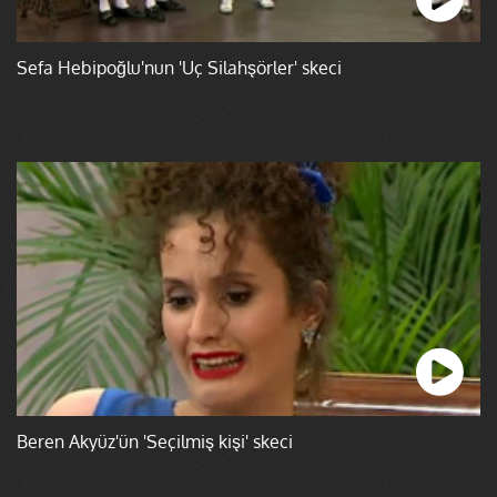
Sefa Hebipoğlu'nun 'Üç Silahşörler' skeci
Beren Akyüz'ün 'Seçilmiş kişi' skeci