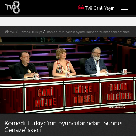
TV8 Canlı Yayın
Toggl
navig
tv8
komedi türkiye
komedi türkiye'nin oyuncularından 'sünnet cenaze' skeci!
Komedi Türkiye'nin oyuncularından 'Sünnet
Cenaze' skeci!