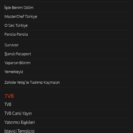
İşte Benim Stilim
MasterChef Türkiye
O Ses Türkiye
Parola Parola
Survivor
Şanslı Pasaport
Yaparsın Bilirim
Yemekteyiz
Zahide Yetiş'le Tadımız Kaçmasın
TV8
TV8
TV8 Canlı Yayın
Yatırımcı İlişkileri
İzleyici Temsilcisi