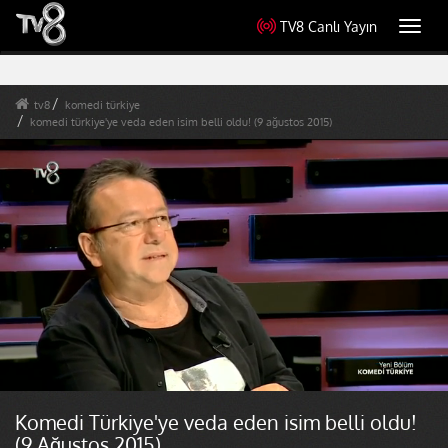
TV8 Canlı Yayın
Toggl
navig
tv8
komedi türkiye
komedi türkiye'ye veda eden isim belli oldu! (9 ağustos 2015)
Komedi Türkiye'ye veda eden isim belli oldu!
(9 Ağustos 2015)