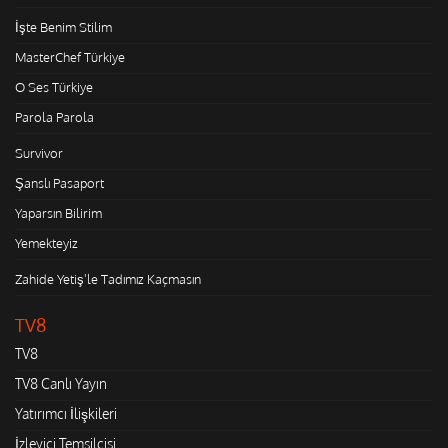
İşte Benim Stilim
MasterChef Türkiye
O Ses Türkiye
Parola Parola
Survivor
Şanslı Pasaport
Yaparsın Bilirim
Yemekteyiz
Zahide Yetiş'le Tadımız Kaçmasın
TV8
TV8
TV8 Canlı Yayın
Yatırımcı İlişkileri
İzleyici Temsilcisi