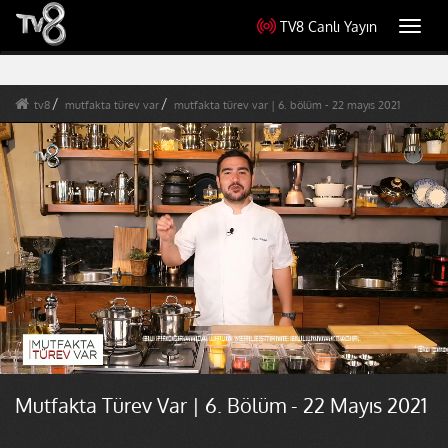
TV8 Canlı Yayın
Toggl
navig
tv8
mutfakta türev var
mutfakta türev var | 6. bölüm - 22 mayıs 2021
Mutfakta Türev Var | 6. Bölüm - 22 Mayıs 2021