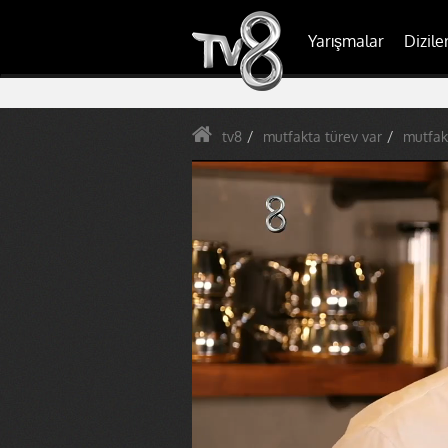
Yarışmalar
Dizile
tv8
mutfakta türev var
mutfakt