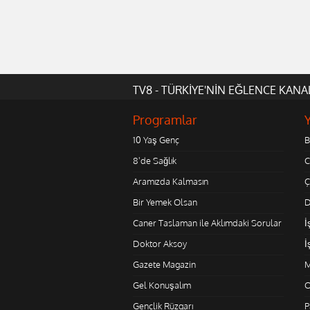
TV8 - TÜRKİYE'NİN EĞLENCE KANA
Programlar
10 Yaş Genç
B
8'de Sağlık
C
Aramızda Kalmasın
Ç
Bir Yemek Olsan
D
Caner Taslaman ile Aklımdaki Sorular
İ
Doktor Aksoy
İ
Gazete Magazin
M
Gel Konuşalım
O
Gençlik Rüzgarı
P