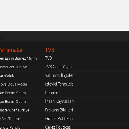
LI
Yarışmalar
TV8
TV8
en Eşimi Bilmez Miyim
TV8 Canlı Yayın
evap Ver Türkiye
Yatırımcı İlişkileri
arkıfelek
İzleyici Temsilcisi
oya Doya Moda
İletişim
şte Benim Stilim
İnsan Kaynakları
şte Benim Stilim
Frekans Bilgileri
asterChef Türkiye
Gizlilik Politikası
 Ses Türkiye
Çerez Politikası
arola Parola