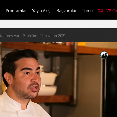
r
Programlar
Yayın Akışı
Başvurular
Tümü
TV8 Ca
a türev var | 9. bölüm - 12 haziran 2021