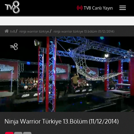
TV8 Canlı Yayın
Toggl
navig
tv8
ninja warrior türkiye
ninja warrior türkiye 13.bölüm (11/12/2014)
Ninja Warrior Türkiye 13.Bölüm (11/12/2014)