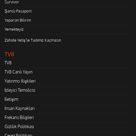
Survivor
Şanslı Pasaport
Yaparsın Bilirim
Yemekteyiz
Zahide Yetiş'le Tadımız Kaçmasın
TV8
TV8
TV8 Canlı Yayın
Yatırımcı İlişkileri
İzleyici Temsilcisi
İletişim
İnsan Kaynakları
Frekans Bilgileri
Gizlilik Politikası
Çerez Politikası