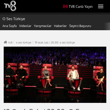
TV8 Canlı Yayın
Toggl
navig
O Ses Türkiye
Ana Sayfa
Videolar
Yarışmacılar
Haberler
Seyirci Başvuru
tv8
o ses türkiye
19 ocak salı / 20.00: o ses türkiye