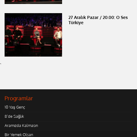
27 Aralık Pazar / 20.00: O Ses
Türkiye
`
Programlar
10 Yaş Genç
8'de Sağlık
Aramızda Kalmasın
Bir Yemek Olsan