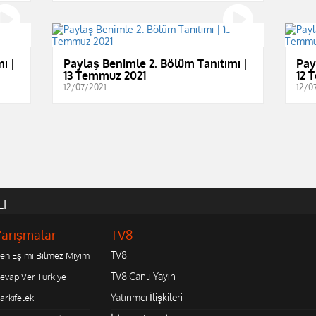
ı |
Paylaş Benimle 2. Bölüm Tanıtımı |
Pay
13 Temmuz 2021
12 
12/07/2021
12/0
LI
Yarışmalar
TV8
TV8
en Eşimi Bilmez Miyim
TV8 Canlı Yayın
evap Ver Türkiye
Yatırımcı İlişkileri
arkıfelek