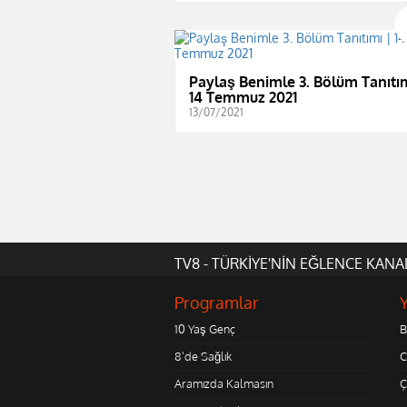
Paylaş Benimle 3. Bölüm Tanıtım
14 Temmuz 2021
13/07/2021
TV8 - TÜRKİYE'NİN EĞLENCE KANA
Programlar
10 Yaş Genç
B
8'de Sağlık
C
Aramızda Kalmasın
Ç