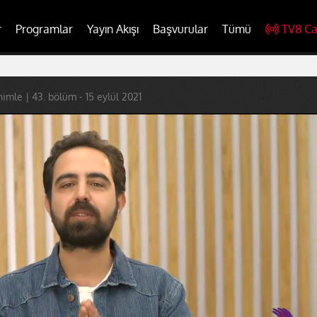
r
Programlar
Yayın Akışı
Başvurular
Tümü
TV8 Ca
imle | 43. bölüm - 15 eylül 2021