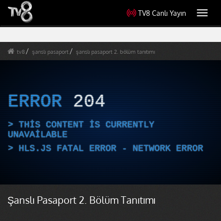
TV8 Canlı Yayın
Toggl
navig
tv8
şanslı pasaport
şanslı pasaport 2. bölüm tanıtımı
ERROR
204
THIS CONTENT IS CURRENTLY
UNAVAILABLE
HLS.JS FATAL ERROR - NETWORK ERROR
Şanslı Pasaport 2. Bölüm Tanıtımı