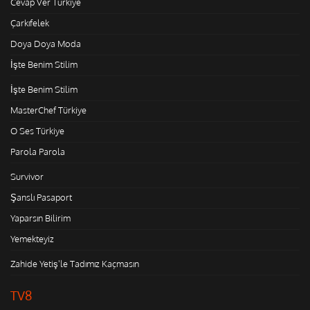
Cevap Ver Türkiye
Çarkıfelek
Doya Doya Moda
İşte Benim Stilim
İşte Benim Stilim
MasterChef Türkiye
O Ses Türkiye
Parola Parola
Survivor
Şanslı Pasaport
Yaparsın Bilirim
Yemekteyiz
Zahide Yetiş'le Tadımız Kaçmasın
TV8