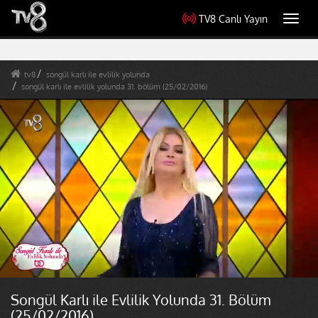
TV8 Canlı Yayın
Toggl
navig
tv8
songül karlı ile evlilik yolunda
songül karlı ile evlilik yolunda 31. bölüm (25/02/2016)
Songül Karlı ile Evlilik Yolunda 31. Bölüm
(25/02/2016)