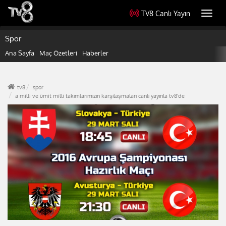
TV8 Canlı Yayın
Toggl
navig
Spor
Ana Sayfa
Maç Özetleri
Haberler
tv8
spor
a milli ve ümit milli takımlarımızın karşılaşmaları canlı yayınla tv8'de