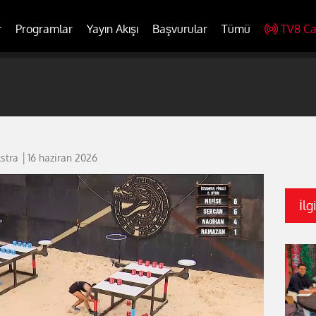
r
Programlar
Yayın Akışı
Başvurular
Tümü
TV8 Ca
kstra │16 haziran 2026
İlg