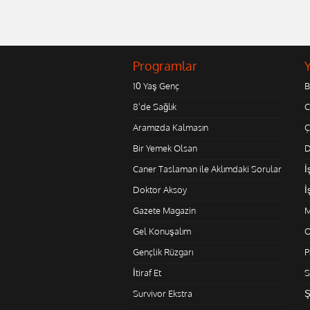
Programlar
10 Yaş Genç
B
8'de Sağlık
C
Aramızda Kalmasın
Ç
Bir Yemek Olsan
D
Caner Taslaman ile Aklımdaki Sorular
İ
Doktor Aksoy
İ
Gazete Magazin
M
Gel Konuşalım
O
Gençlik Rüzgarı
P
İtiraf Et
S
Survivor Ekstra
Ş