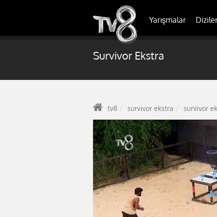
Yarışmalar
Dizile
Survivor Ekstra
tv8
survivor ekstra
survivor e