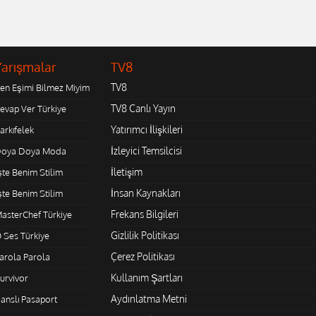
Yarışmalar
TV8
TV8
en Eşimi Bilmez Miyim
TV8 Canlı Yayın
evap Ver Türkiye
Yatırımcı İlişkileri
arkıfelek
İzleyici Temsilcisi
oya Doya Moda
İletişim
şte Benim Stilim
İnsan Kaynakları
şte Benim Stilim
Frekans Bilgileri
asterChef Türkiye
Gizlilik Politikası
 Ses Türkiye
Çerez Politikası
arola Parola
Kullanım Şartları
urvivor
Aydınlatma Metni
anslı Pasaport