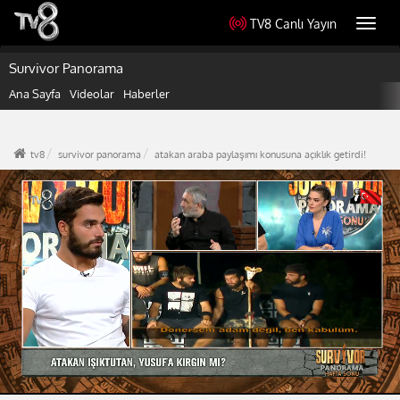
TV8 Canlı Yayın
Toggl
navig
Survivor Panorama
Ana Sayfa
Videolar
Haberler
tv8
survivor panorama
atakan araba paylaşımı konusuna açıklık getirdi!