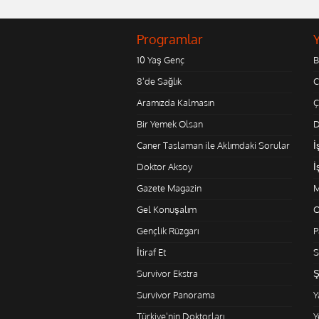
Programlar
10 Yaş Genç
B
8'de Sağlık
C
Aramızda Kalmasın
Ç
Bir Yemek Olsan
D
Caner Taslaman ile Aklımdaki Sorular
İ
Doktor Aksoy
İ
Gazete Magazin
M
Gel Konuşalım
O
Gençlik Rüzgarı
P
İtiraf Et
S
Survivor Ekstra
Ş
Survivor Panorama
Y
Türkiye'nin Doktorları
Y