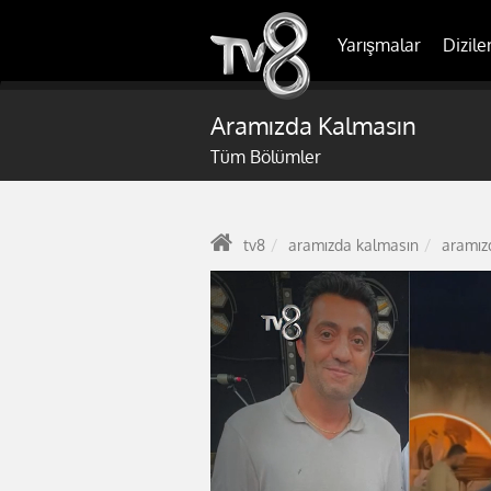
Yarışmalar
Dizile
Aramızda Kalmasın
Tüm Bölümler
tv8
aramızda kalmasın
aramız