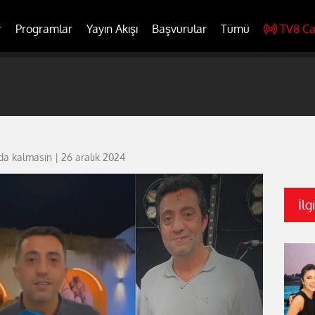
r
Programlar
Yayın Akışı
Başvurular
Tümü
TV8 Ca
da kalmasın | 26 aralık 2024
İlg