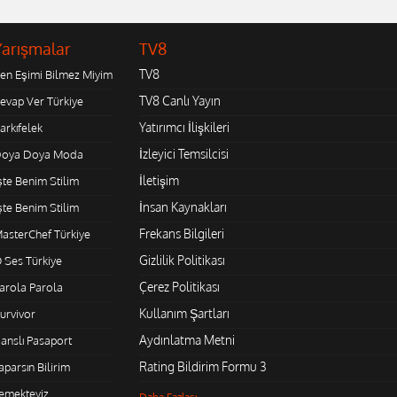
Yarışmalar
TV8
TV8
en Eşimi Bilmez Miyim
TV8 Canlı Yayın
evap Ver Türkiye
Yatırımcı İlişkileri
arkıfelek
İzleyici Temsilcisi
oya Doya Moda
İletişim
şte Benim Stilim
İnsan Kaynakları
şte Benim Stilim
Frekans Bilgileri
asterChef Türkiye
Gizlilik Politikası
 Ses Türkiye
Çerez Politikası
arola Parola
Kullanım Şartları
urvivor
Aydınlatma Metni
anslı Pasaport
Rating Bildirim Formu 3
aparsın Bilirim
emekteyiz