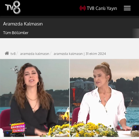
TV8 Canlı Yayın
Toggl
navig
Aramızda Kalmasın
Tüm Bölümler
tv8
aramızda kalmasın
aramızda kalmasın | 31 ekim 2024