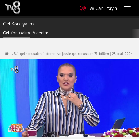
TV8 Canlı Yayın
Toggl
navig
Gel Konuşalım
Gel Konuşalım
Videolar
tv8
gel konuşalım
demet ve jess'le gel konuşalım 71. bölüm | 23 ocak 2024